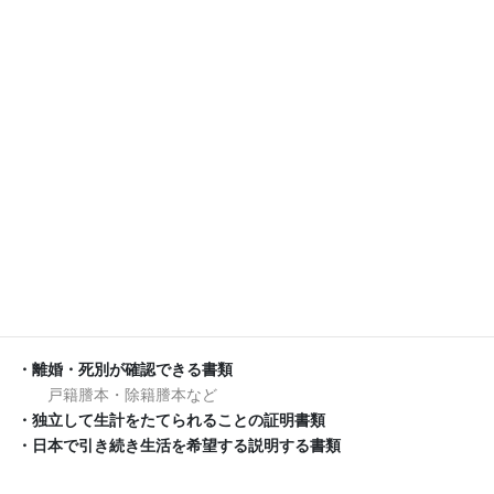
・離婚・死別が確認できる書類
戸籍謄本・除籍謄本など
・子の養育者であることを証明する書類
親権者の決定書類など
・独立して生計をたてられることの証明書類
勤務先の在籍証明書・技能証明書など
・納税が確認できる書類
確定申告書控のコピー・住民税課税・納税証明書など
離婚・死別後も引き続き日本で生活
をする者
・離婚・死別が確認できる書類
戸籍謄本・除籍謄本など
・独立して生計をたてられることの証明書類
・日本で引き続き生活を希望する説明する書類