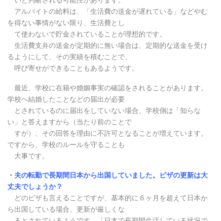
いと判断される可能性があります。
アルバイトの給料は、「生活費の送金が遅れている」などやむ
を得ない事情がない限り、生活
費とし
て使わないで貯金されていることが理想的です。
生活費支弁の送金が定期的に無い場合は、定期的な送金を受け
るようにして、その実績を積む
ことで、
呼び寄せができることもあるようです。
最近、学校に在籍や婚姻事実の確認をされることがあります。
学校へ結婚したことなどの届出が必要
とされているのに届出をしていない場合、学校側は「知らな
い」と答えますから（当たり前のことで
すが）、その回答を理由に不許可となることが増えています。
ですから、学校のルールを守ることも
大事です。
・夫の転勤で長期間日本から出国していました。ビザの更新は大
丈夫でしょうか？
どのビザも言えることですが、基本的に６ヶ月を超えて日本か
ら出国している場合、更新が厳しくな
るとされているようです。「日本で長期間生活している状況で